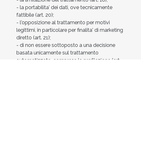
- la portabilita' dei dati, ove tecnicamente
fattibile (art. 20);
- l'opposizione al trattamento per motivi
legittimi, in particolare per finalita' di marketing
diretto (art. 21);
- di non essere sottoposto a una decisione
basata unicamente sul trattamento
automatizzato, compresa la profilazione (art.
22), qualora applicabile.
Le richieste possono essere rivolte al Titolare
del trattamento SMCP Technology, con sede
in Via Olimpiadi 2, 24044 Dalmine (BG), tramite
la pagina Contatti del sito
(https://www.smcp.it/contatti.htm).
L'interessato ha inoltre diritto di proporre
reclamo all'Autorita' Garante per la protezione
dei dati personali (Piazza Venezia 11, 00187
Roma - www.garanteprivacy.it), qualora